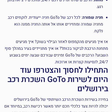
נוחות
: הרכבים שלנו זמינים לכם 24/7, ומוכנים ליציאה בתוך
רגע.
חניה שמורה
: לכל רכב של GoTo חניה ייעודית. לוקחים רכב
מחניה שמורה ומחזירים אותו אל אותה החניה ממנה הוא
נלקח.
אז איך מגיעים מהקמפוס לאזור הבילוי בשוק? איך מגיעים
מתחנת הרכבת לביקור בכותל? או איך מתניידים בעיר במהלך סוף
השבוע? הרכבים של GoTo זמינים עבורכם שבעה ימים בשבוע
24/7, לנסיעות קצרות או ארוכות.
התחילו לחסוך והצטרפו עוד
היום לשירות GoTo השכרת רכב
בירושלים
בחירה בשירות השכרת הרכב השיתופי של GoTo בירושלים
יכולה להיות צעד כלכלי חכם יותר מאשר רכישת רכב, במיוחד אם