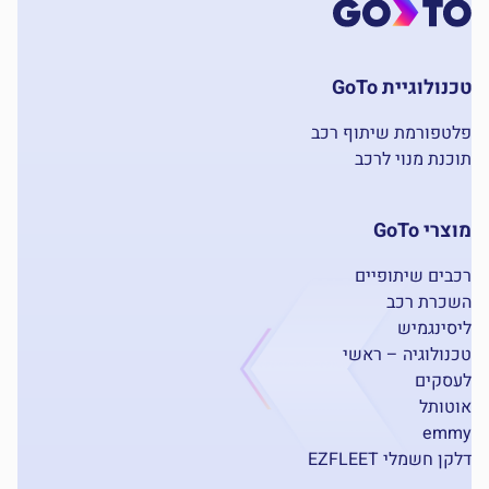
נולוגיית GoTo
טפורמת שיתוף רכב
כנת מנוי לרכב
רי GoTo
בים שיתופיים
כרת רכב
סינגמיש
נולוגיה – ראשי
סקים
טותל
emm
ן חשמלי EZFLEET