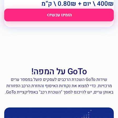
 \ יום + 0.80₪ \ ק”מ
הזמינו עכשיו
GoTo על המפה!
שירות GoTo השכרת הרכבים לעסקים פועל במספר ערים
רכזיות. כדי למצוא את נקודות האיסוף והחזרת הרכב הפזורות
ותן ערים, יש להיכנס למסך "השכרת רכב" באפליקציית GoTo.