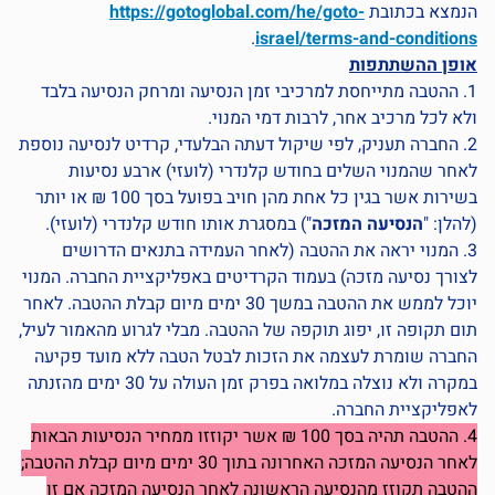
הנמצא בכתובת
https://gotoglobal.com/he/goto-
.
israel/terms-and-conditions
אופן ההשתתפות
1. ההטבה מתייחסת למרכיבי זמן הנסיעה ומרחק הנסיעה בלבד
ולא לכל מרכיב אחר, לרבות דמי המנוי.
2. החברה תעניק, לפי שיקול דעתה הבלעדי, קרדיט לנסיעה נוספת
לאחר שהמנוי השלים בחודש קלנדרי (לועזי) ארבע נסיעות
בשירות אשר בגין כל אחת מהן חויב בפועל בסך 100 ₪ או יותר
(להלן: "
הנסיעה המזכה
") במסגרת אותו חודש קלנדרי (לועזי).
3. המנוי יראה את ההטבה (לאחר העמידה בתנאים הדרושים
לצורך נסיעה מזכה) בעמוד הקרדיטים באפליקציית החברה. המנוי
יוכל לממש את ההטבה במשך 30 ימים מיום קבלת ההטבה. לאחר
תום תקופה זו, יפוג תוקפה של ההטבה. מבלי לגרוע מהאמור לעיל,
החברה שומרת לעצמה את הזכות לבטל הטבה ללא מועד פקיעה
במקרה ולא נוצלה במלואה בפרק זמן העולה על 30 ימים מהזנתה
לאפליקציית החברה.
4. ההטבה תהיה בסך 100 ₪ אשר יקוזזו ממחיר הנסיעות הבאות
לאחר הנסיעה המזכה האחרונה בתוך 30 ימים מיום קבלת ההטבה;
ההטבה תקוזז מהנסיעה הראשונה לאחר הנסיעה המזכה אם זו