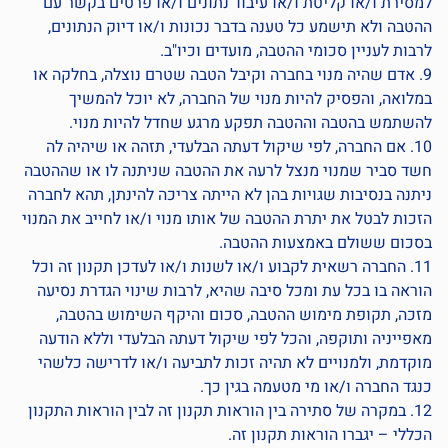
למסירת ו/או קליטת ו/או עיבוד נתונים ו/או פרטים בקשר עם
ההטבה ולא תישמע כל טענה בדבר נכונות ו/או דיוק הנתונים,
לרבות לעניין סכומי ההטבה, מועדים וכיו"ב.
9. אדם שהיה מנוי בחברה וקיבל הטבה שטרם נוצלה, בחלקה או
במלואה, והפסיק להיות מנוי של החברה, לא יוכל להמשיך
להשתמש בהטבה וההטבה תפקע מרגע שחדל להיות מנוי.
10. אם החברה, לפי שיקול דעתה הבלעדי, תזהה או שיהיה לה
חשד סביר שמנוי מנצל לרעה את ההטבה שניתנה לו או שההטבה
ניתנה בנסיבות שגויות בהן לא הייתה צריכה להינתן, תהא לחברה
הזכות לבטל את יתרת ההטבה של אותו מנוי ו/או לחייב את המנוי
בסכום ששולם באמצעות ההטבה.
11. החברה רשאית לקבוע ו/או לשנות ו/או לעדכן תקנון זה וכל
הוראה בו בכל עת ומכל סיבה שהיא, לרבות שינוי הגדרת נסיעה
מזכה, תקופת מימוש ההטבה, סכום והיקף השימוש בהטבה,
מאפייניה ותוקפה, והכל לפי שיקול דעתה הבלעדי וללא הודעה
מוקדמת, ולמנויים לא תהיה זכות לתביעה ו/או לדרישה כלשהי
כנגד החברה ו/או מי מטעמה בגין כך.
12. במקרה של סתירה בין הוראות תקנון זה לבין הוראות התקנון
הכללי – יגברו הוראות תקנון זה.