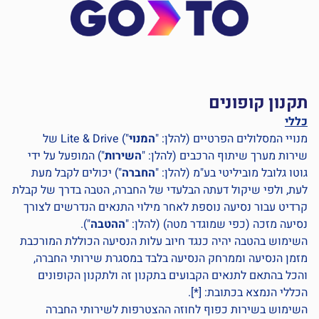
תקנון קופונים
כללי
מנויי המסלולים הפרטיים (להלן: "
המנוי
") Lite & Drive של
שירות מערך שיתוף הרכבים (להלן: "
השירות
") המופעל על ידי
גוטו גלובל מוביליטי בע"מ (להלן: "
החברה
") יכולים לקבל מעת
לעת, ולפי שיקול דעתה הבלעדי של החברה, הטבה בדרך של קבלת
קרדיט עבור נסיעה נוספת לאחר מילוי התנאים הנדרשים לצורך
נסיעה מזכה (כפי שמוגדר מטה) (להלן: "
ההטבה
").
השימוש בהטבה יהיה כנגד חיוב עלות הנסיעה הכוללת המורכבת
מזמן הנסיעה וממרחק הנסיעה בלבד במסגרת שירותי החברה,
והכל בהתאם לתנאים הקבועים בתקנון זה ולתקנון הקופונים
הכללי הנמצא בכתובת: [*].
השימוש בשירות כפוף לחוזה ההצטרפות לשירותי החברה