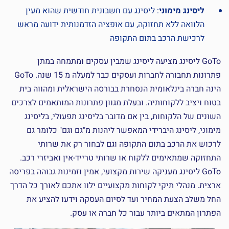
ליסינג מימוני
: ליסינג עם חשבונית חודשית שהוא מעין
הלוואה ללא תחזוקה, עם אופציה הזדמנותית ידועה מראש
לרכישת הרכב בתום התקופה
GoTo ליסינג מציעה ליסינג שמבין עסקים ומתמחה במתן
פתרונות תחבורה לחברות ועסקים כבר למעלה מ 15 שנה. GoTo
הינה חברה בינלאומית הנסחרת בבורסה הישראלית ומהווה בית
בטוח ויציב ללקוחותיה. ובעלת מגוון פתרונות המותאמים לצרכים
השונים של הלקוחות, בין אם מדובר בליסינג תפעולי, בליסינג
מימוני, ליסינג היברידי המאפשר ליהנות מ"גם וגם" כלומר גם
לרכוש את הרכב בתום התקופה וגם לבחור רק את שרותי
התחזוקה שמתאימים ללקוח או שרותי טרייד-אין ואביזרי רכב.
GoTo ליסינג מעניקה שירות מקצועי, אמין וזמינות גבוהה בפריסה
ארצית. מנהלי תיקי לקוחות מקצועיים ילוו אתכם לאורך כל הדרך
החל משלב הצעת המחיר ועד לסיום העסקה וידעו להציע את
הפתרון המתאים ביותר עבור כל חברה או עסק.