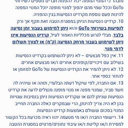
מובהר כי המנוי המפנה יכול להפנות חברים נוספים לשירותי
GoTo וככל שמי מהם יהפוך למנוי מופנה יוכל המנוי המפנה
להינות פעם נוספת מקרדיט הנסיעות בגין ההפניה.
10. קרדיט הנסיעות הניתן במסגרת הטבה זאת תקף אך ורק
לנסיעות בשירותי GoTo
והוא
ניתן למימוש בעבור זמן נסיעה
בלבד
. מבלי לגרוע מכלליות האמור לעיל,
קרדיט הנסיעות אינו
ניתן לשימוש בעבור מרחק הנסיעה (ק"מ) או לצורך תשלום
לדמי מנוי
.
11. אין כפל מבצעים – לא ניתן להשתמש בקרדיט הנסיעות
בשילוב עם זיכויים/קופונים אחרים ו/או מבצעים אחרים.
12. לא ניתן להמיר את הקרדיט הנסיעות של GoTo למזומן או
להחזר כספי אחר.
13. אם החברה, לפי שיקול דעתה הבלעדי, תזהה או שיהיה לה
חשד סביר, שמנוי מפנה או מנוי מופנה מנצלים לרעה את קרדיט
הנסיעות שניתן להם או שקרדיט הנסיעות ניתן בנסיבות שגויות
בהן לא היה צריך להינתן, הרי שבמקרים כאלה החברה תחייב
המנוי בסכום ששולם באמצעות קרדיט הנסיעות.
14. רישומי החברה ו/או מי מטעמה יהוו ראיה מכרעת בכל הקשור
למסירת ו/או קליטת ו/או עיבוד נתונים/פרטים במסגרת ההטבה