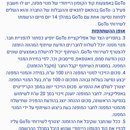
GoTo באמצעות קוד הקופון הייחודי של מנוי מפנה, יש לו חשבון
פעיל ב- GoTo בהתאם לתנאים וההגבלות של החברה והוא השלים
לפחות נסיעה אחת עם GoTo במהלך 14 יום מיום הרשמתו
לשירותי GoTo .
אופן ההשתתפות
3. בתפריט הצד של אפליקציית GoTo יופיע כפתור להפניית חבר.
מנוי מפנה יוכל לשלוח לחבר/ים הודעת שיתוף המהווה הזמנה
להצטרף לשירותי GoTo. השיתוף יכול להישלח באמצעים שונים
כגון הודעת סמס, וואטסאפ, פייסבוק וכו', לפי בחירת המנוי
המפנה. במסגרת השיתוף יקבל החבר (מקבל ההזמנה).
4. סכום הזיכוי למנוי המפנה הינו 100 ש"ח, במידה והמנוי המפנה
יבצע נסיעה בעלות גבוהה מסכום ה-100 ש"ח, בעל המנוי המפנה
יצטרך לשלם את ההפרש. סכום הזיכוי יוצג במסך הקרידיטים
באפליקציה. לחבר המופנה יוענק זיכוי בסך 20 ש"ח לשימוש
בנסיעה הראשונה, סכום ההנחה יוצג בהודעת ההפניה שתישלח
מהמנוי המפנה לחבר המופנה בעת ביצוע השיתוף על ידי המנוי
המפנה.
5. ככל שהחבר שקיבל את ההזמנה יצטרף לשירותי GoTo עליו
להזין את קוד הקופון הייחודי שהוא קיבל במהלך ההרשמה