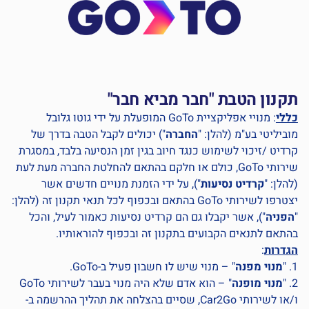
תקנון הטבת "חבר מביא חבר"
כללי
: מנויי אפליקציית GoTo המופעלת על ידי גוטו גלובל
מוביליטי בע"מ (להלן: "
החברה
") יכולים לקבל הטבה בדרך של
קרדיט /זיכוי לשימוש כנגד חיוב בגין זמן הנסיעה בלבד, במסגרת
שירותי GoTo, כולם או חלקם בהתאם להחלטת החברה מעת לעת
(להלן: "
קרדיט נסיעות
"), על ידי הזמנת מנויים חדשים אשר
יצטרפו לשירותי GoTo בהתאם ובכפוף לכל תנאי תקנון זה (להלן:
"
הפניה
"), אשר יקבלו גם הם קרדיט נסיעות כאמור לעיל, והכל
בהתאם לתנאים הקבועים בתקנון זה ובכפוף להוראותיו.
הגדרות
:
1. "
מנוי מפנה
" – מנוי שיש לו חשבון פעיל ב-GoTo.
2. "
מנוי מופנה
" – הוא אדם שלא היה מנוי בעבר לשירותי GoTo
ו/או לשירותי Car2Go, שסיים בהצלחה את תהליך ההרשמה ב-