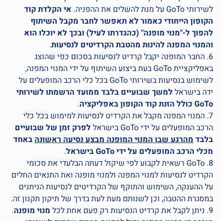
לשירותי GoTo על מנת להשלים את ההפניה.
אי הקלדת קוד
הקופון הייחודי כאמור לא תאפשר לחבר מקבל השיתוף
להפוך ל-"מנוי מופנה" (כהגדרתו לעיל) ובכך לא יוכלו הוא
והמנוי המפנה להינות מהטבת הקרדיטים לנסיעות
.
6. החבר המופנה יקבל קרדיט לנסיעות בסכום כפי שהוצג
באפליקציית GoTo בעת ביצוע השיתוף על ידי המנוי המפנה,
לשימוש בנסיעות בשירותי GoTo בכל כלי הרכב המופעלים על
ידה בישראל
למשך שבועיים בלבד ממועד הרשמתו לשירותי
GoTo כולל הזנת קוד הקופון באפליקציה
.
7. המנוי המפנה מקבל את הקרדיט לנסיעות למימוש בכל כלי
הרכב המופעלים על ידי GoTo בישראל
לפרק זמן של שבועיים
בלבד
מהרגע שבו המנוי המופנה מבצע נסיעה ראשונה
באחד
מכלי הרכב המופעלים על ידי GoTo בישראל
.
8. GoTo רשאית לקבוע לפי שיקול דעתה הבלעדי את סכומי
הקרדיט לנסיעות למנוי המפנה ולמנוי מופנה ואת התנאים החלים
על ההענקה, השימוש והתוקף של הקרדיטים לנסיעות הניתנים
במסגרת ההטבה, וכן לשנותם מעת לעת בדרך של תיקון תקנון זה.
9. ניתן לקבל את קרדיט הנסיעות רק פעם אחת לכל
מנוי מופנה
.